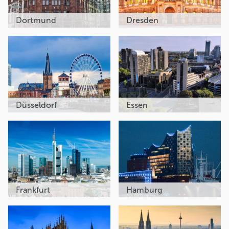
Dortmund
Dresden
Düsseldorf
Essen
Frankfurt
Hamburg