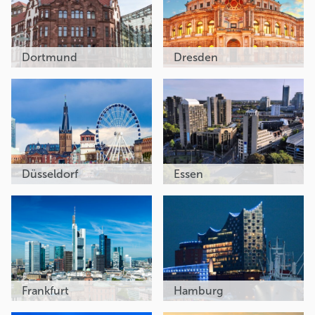
Dortmund
Dresden
Düsseldorf
Essen
Frankfurt
Hamburg